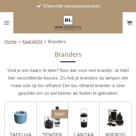
Sfeervolle woonaccessoires
Ga
direct
naar
de
hoofdinhoud
Home
»
Kaarslicht
»
Branders
Branders
Vind je een kaars te klein? Kies dan voor een brander. Je hebt
hier verschillende keuzes. Zo heb je branders op lampen olie
maar ook op bio-ethanol. Een bio-ethanol brander is zeer
geschikt om zo wel binnen als buiten te gebruiken.
Sale!
TAFELHA
TENDER
LANTAA
WIEROO