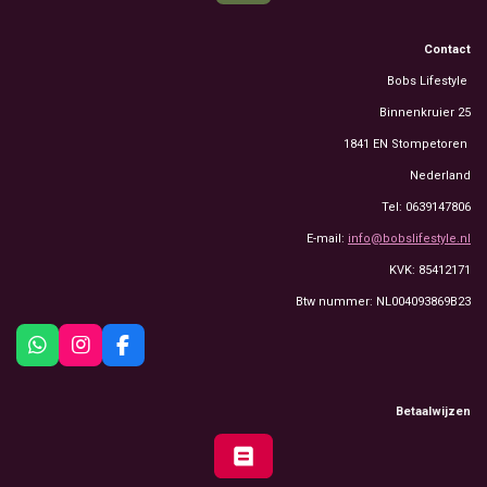
Contact
Bobs Lifestyle
Binnenkruier 25
1841 EN Stompetoren
Nederland
Tel: 0639147806
E-mail:
info@bobslifestyle.nl
KVK: 85412171
Btw nummer: NL004093869B23
W
I
F
h
n
a
a
s
c
t
t
e
Betaalwijzen
s
a
b
A
g
o
p
r
o