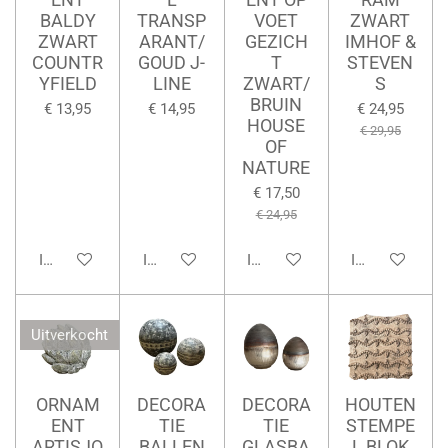
BALDY
TRANSP
VOET
ZWART
ZWART
ARANT/
GEZICH
IMHOF &
COUNTR
GOUD J-
T
STEVEN
YFIELD
LINE
ZWART/
S
BRUIN
€ 13,95
€ 14,95
€ 24,95
HOUSE
€ 29,95
OF
NATURE
€ 17,50
€ 24,95
In winkelwagen
In winkelwagen
In winkelwagen
In winkelwage
Uitverkocht
ORNAM
DECORA
DECORA
HOUTEN
ENT
TIE
TIE
STEMPE
ARTISJO
BALLEN
GLASBA
L BLOK