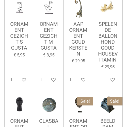
ORNAM
ORNAM
AAP
SPELEN
ENT
ENT
ORNAM
DE
GEZICH
GEZICH
ENT
BALLON
T S
T M
GOUD
HOND
GUSTA
GUSTA
KERSTE
GOUD
N
HOUSEV
€ 5,95
€ 8,95
ITAMIN
€ 29,95
€ 29,95
In winkelwagen
In winkelwagen
In winkelwagen
In winkelwage
Sale!
Sale!
ORNAM
GLASBA
ORNAM
BEELD
ENT
L
ENT OP
RAM