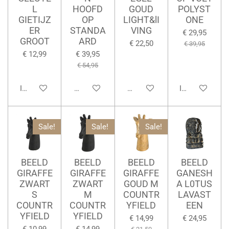
L
HOOFD
GOUD
POLYST
GIETIJZ
OP
LIGHT&lI
ONE
ER
STANDA
VING
€ 29,95
GROOT
ARD
€ 22,50
€ 39,95
€ 12,99
€ 39,95
€ 54,95
In winkelwagen
Houd mij op de hoogte
Houd mij op de hoogte
In winkelwage
Sale!
Sale!
Sale!
BEELD
BEELD
BEELD
BEELD
GIRAFFE
GIRAFFE
GIRAFFE
GANESH
ZWART
ZWART
GOUD M
A L0TUS
S
M
COUNTR
LAVAST
COUNTR
COUNTR
YFIELD
EEN
YFIELD
YFIELD
€ 14,99
€ 24,95
€ 10,99
€ 14,99