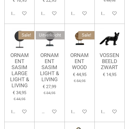
€ 16,95
€ 22,95
€ 44,95
In winkelwagen
In winkelwagen
In winkelwagen
In winkelwage
Sale!
Uitverkocht
Sale!
ORNAM
ORNAM
ORNAM
VOSSEN
ENT
ENT
ENT
BEELD
SASIM
SASIM
WOOD
ZWART
LARGE
LIGHT &
€ 44,95
€ 14,95
LIGHT &
LIVING
€ 54,95
LIVING
€ 27,99
€ 34,95
€ 34,95
€ 44,95
In winkelwagen
Houd mij op de hoogte
In winkelwagen
In winkelwage