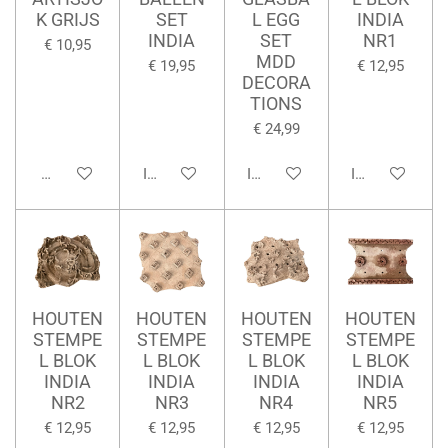
K GRIJS
SET
L EGG
INDIA
INDIA
SET
NR1
€ 10,95
MDD
€ 19,95
€ 12,95
DECORA
TIONS
€ 24,99
Houd mij op de hoogte
In winkelwagen
In winkelwagen
In winkelwage
HOUTEN
HOUTEN
HOUTEN
HOUTEN
STEMPE
STEMPE
STEMPE
STEMPE
L BLOK
L BLOK
L BLOK
L BLOK
INDIA
INDIA
INDIA
INDIA
NR2
NR3
NR4
NR5
€ 12,95
€ 12,95
€ 12,95
€ 12,95