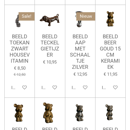
Sale!
Nieuw
BEELD
BEELD
BEELD
BEELD
TOEKAN
TECKEL
AAP
BEER
ZWART
GIETIJZ
MET
GOUD 15
HOUSEV
ER
SCHAAL
CM
ITAMIN
TJE
KERAMI
€ 10,95
ZILVER
EK
€ 8,50
€ 12,95
€ 11,95
€ 12,50
In winkelwagen
In winkelwagen
In winkelwagen
In winkelwage
BEELD
BEELD
BEELD
BEELD