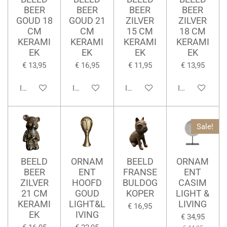
BEER
BEER
BEER
BEER
GOUD 18
GOUD 21
ZILVER
ZILVER
CM
CM
15 CM
18 CM
KERAMI
KERAMI
KERAMI
KERAMI
EK
EK
EK
EK
€ 13,95
€ 16,95
€ 11,95
€ 13,95
In winkelwagen
In winkelwagen
In winkelwagen
In winkelwage
Sale!
BEELD
ORNAM
BEELD
ORNAM
BEER
ENT
FRANSE
ENT
ZILVER
HOOFD
BULDOG
CASIM
21 CM
GOUD
KOPER
LIGHT &
KERAMI
LIGHT&L
LIVING
€ 16,95
EK
IVING
€ 34,95