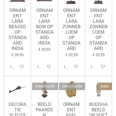
ORNAM
ORNAM
ORNAM
ORNAM
ENT
ENT
ENT
ENT
LARA
LARA
LARA
LARA
BEADED
BOW OP
ZONNEB
ZONNEB
OP
STANDA
LOEM
LOEM
STANDA
ARD
OP
OP
ARD
INDIA
STANDA
STANDA
INDIA
ARD
ARD
€ 39,95
€ 39,95
€ 32,95
€ 32,95
In winkelwagen
In winkelwagen
In winkelwagen
In winkelwage
Uitverkocht
Uitverkocht
Sale!
DECORA
BEELD
ORNAM
BUDDHA
TIE
PAARDE
ENT
BEELD
SLEUTE
N
EGEL
OP VOET