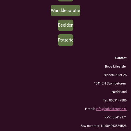
Wanddecoratie
Beelden
Potterie
Contact
Bobs Lifestyle
Binnenkruier 25
1841 EN Stompetoren
Nederland
Tel: 0639147806
E-mail:
info@bobslifestyle.nl
KVK: 85412171
Btw nummer: NL004093869B23