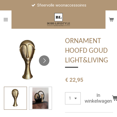
Sfeervolle woonaccessoires
Ga
direct
naar
de
hoofdinhoud
ORNAMENT
HOOFD GOUD
LIGHT&LIVING
€ 22,95
In
winkelwagen