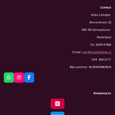
Contact
Bobs Lifestyle
Binnenkruier 25
1841 EN Stompetoren
Nederland
Tel: 0639147806
E-mail:
info@bobslifestyle.nl
KVK: 85412171
Btw nummer: NL004093869B23
W
I
F
h
n
a
a
s
c
t
t
e
Betaalwijzen
s
a
b
A
g
o
p
r
o
p
a
k