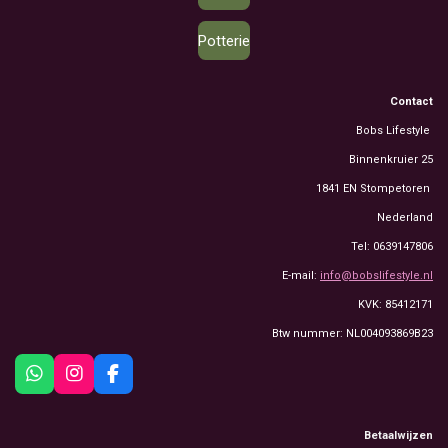
Potterie
Contact
Bobs Lifestyle
Binnenkruier 25
1841 EN Stompetoren
Nederland
Tel: 0639147806
E-mail:
info@bobslifestyle.nl
KVK: 85412171
Btw nummer: NL004093869B23
W
I
F
h
n
a
a
s
c
t
t
e
Betaalwijzen