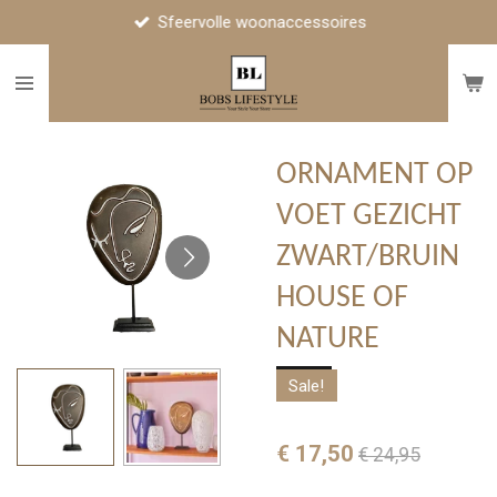
Sfeervolle woonaccessoires
Ga
direct
naar
de
hoofdinhoud
ORNAMENT OP
VOET GEZICHT
ZWART/BRUIN
HOUSE OF
NATURE
Sale!
€ 17,50
€ 24,95