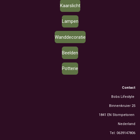
Kaarslicht
Lampen
Wanddecoratie
Beelden
Potterie
Contact
Bobs Lifestyle
Binnenkruier 25
1841 EN Stompetoren
Nederland
Tel: 0639147806