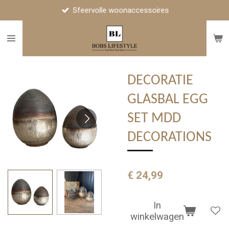
Sfeervolle woonaccessoires
Ga
direct
naar
de
hoofdinhoud
DECORATIE
GLASBAL EGG
SET MDD
DECORATIONS
€ 24,99
In
winkelwagen