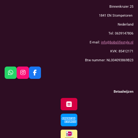
Binnenkruier 25
1841 EN Stompetoren
Nederland
Tel: 0639147806
E-mail:
info@bobslifestyle.nl
KVK: 85412171
Btw nummer: NL004093869B23
W
I
F
h
n
a
a
s
c
t
t
e
Betaalwijzen
s
a
b
A
g
o
p
r
o
p
a
k
m