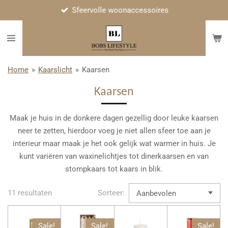
Sfeervolle woonaccessoires
Ga
direct
naar
de
hoofdinhoud
Home
»
Kaarslicht
»
Kaarsen
Kaarsen
Maak je huis in de donkere dagen gezellig door leuke kaarsen
neer te zetten, hierdoor voeg je niet allen sfeer toe aan je
interieur maar maak je het ook gelijk wat warmer in huis. Je
kunt variëren van waxinelichtjes tot dinerkaarsen en van
stompkaars tot kaars in blik.
11 resultaten
Sorteer:
Sale!
Sale!
Sale!