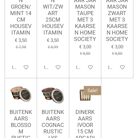
N
N
AAR JAR
AAR JAR
GROEN/
WIT/ZW
MASON
MASON
MINT 14
ART
TAUPE
ZWART
CM
25CM
MET 3
MET 3
HOUSEV
HOUSEV
KAARSE
KAARSE
ITAMIN
ITAMIN
N HOME
N HOME
SOCIETY
SOCIETY
€ 3,50
€ 3,50
€ 3,00
€ 3,00
€ 7,95
€ 6,99
€ 6,50
€ 6,50
In winkelwagen
In winkelwagen
In winkelwagen
In winkelwage
Sale!
BUITENK
BUITENK
DINERK
AARS
AARS
AARS
BLOSSO
COGNAC
IVOOR
M
RUSTIC
15 CM
RUSTIC
LYS
ARCADI