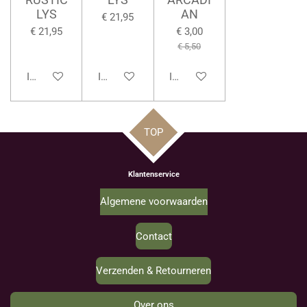
LYS
AN
€ 21,95
€ 21,95
€ 3,00
€ 5,50
In winkelwagen
In winkelwagen
In winkelwagen
TOP
Klantenservice
Algemene voorwaarden
Contact
Verzenden & Retourneren
Over ons