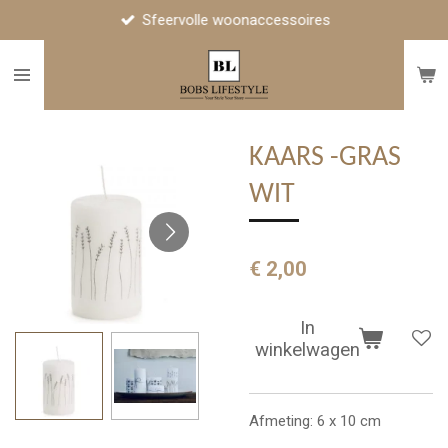
Sfeervolle woonaccessoires
Ga
direct
naar
de
hoofdinhoud
KAARS -GRAS
WIT
€ 2,00
In
winkelwagen
Afmeting: 6 x 10 cm