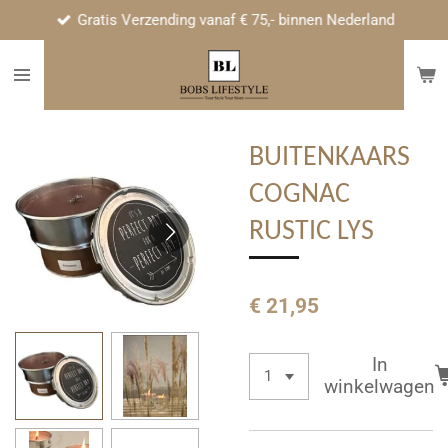
Gratis Verzending vanaf € 75,- binnen Nederland
Ga
direct
naar
de
hoofdinhoud
BUITENKAARS
COGNAC
RUSTIC LYS
€ 21,95
In
winkelwagen