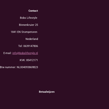
Contact
Bobs Lifestyle
Binnenkruier 25
1841 EN Stompetoren
Nederland
Tel: 0639147806
E-mail:
info@bobslifestyle.nl
KVK: 85412171
Btw nummer: NL004093869B23
Betaalwijzen