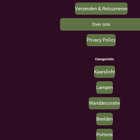
Verzenden & Retourneren
Over ons
Privacy Policy
Categorieën
Kaarslicht
Lampen
Wanddecoratie
Beelden
Potterie