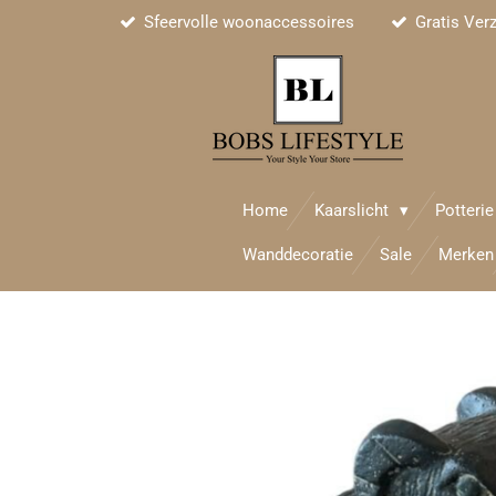
Sfeervolle woonaccessoires
Gratis Ver
Ga
direct
naar
de
hoofdinhoud
Home
Kaarslicht
Potteri
Wanddecoratie
Sale
Merken