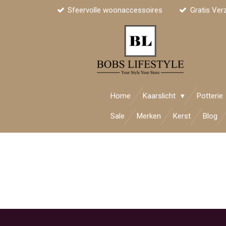
Sfeervolle woonaccessoires
Gratis Ver
Ga
direct
naar
de
hoofdinhoud
Home
Kaarslicht
Potterie
Sale
Merken
Kerst
Blog