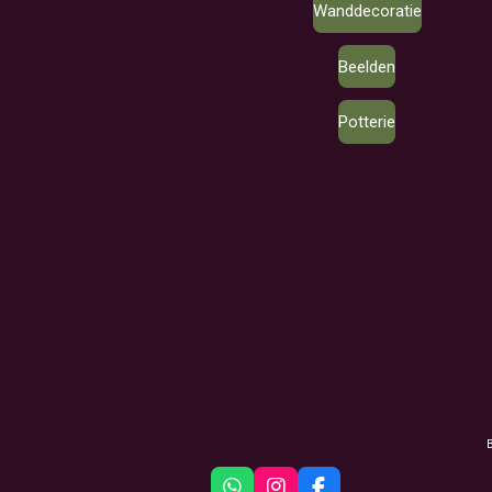
Wanddecoratie
Beelden
Potterie