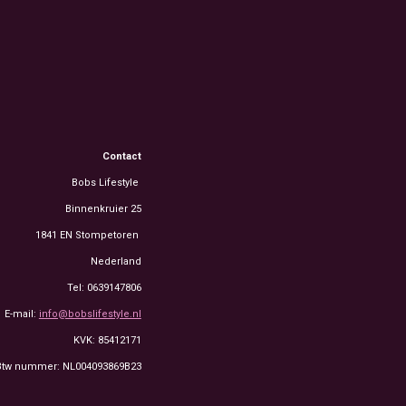
Contact
Bobs Lifestyle
Binnenkruier 25
1841 EN Stompetoren
Nederland
Tel: 0639147806
E-mail:
info@bobslifestyle.nl
KVK: 85412171
Btw nummer: NL004093869B23