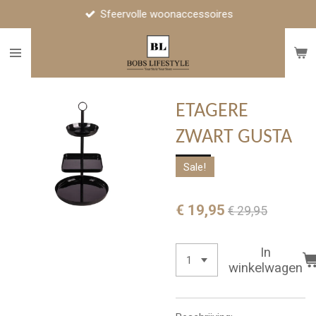
Sfeervolle woonaccessoires
Ga
direct
naar
de
hoofdinhoud
ETAGERE
ZWART GUSTA
Sale!
€ 19,95
€ 29,95
In
winkelwagen