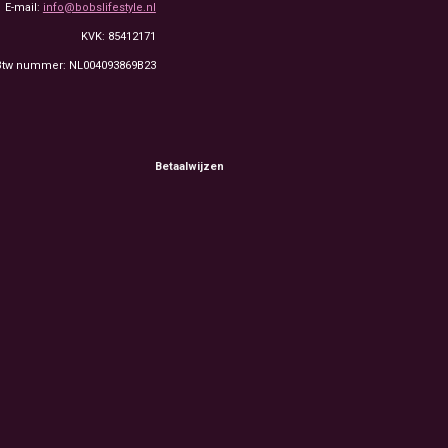
E-mail:
info@bobslifestyle.nl
KVK: 85412171
Btw nummer: NL004093869B23
Betaalwijzen