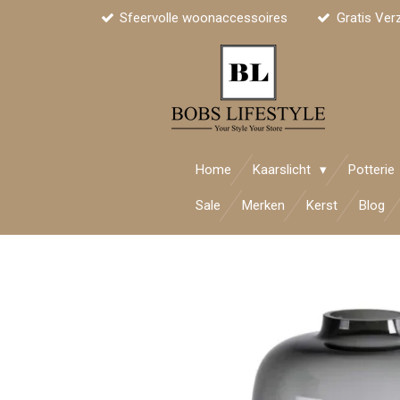
Sfeervolle woonaccessoires
Gratis Ver
Ga
direct
naar
de
hoofdinhoud
Home
Kaarslicht
Potterie
Sale
Merken
Kerst
Blog