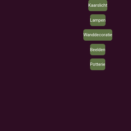
Kaarslicht
Lampen
Wanddecoratie
Beelden
Potterie