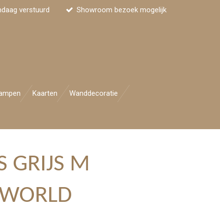
ndaag verstuurd
Showroom bezoek mogelijk
ampen
Kaarten
Wanddecoratie
S GRIJS M
 WORLD