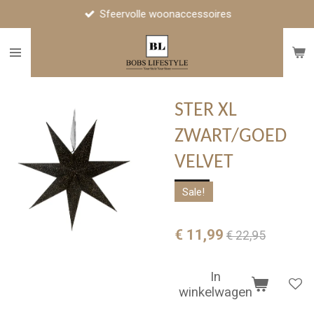
Sfeervolle woonaccessoires
Ga
direct
naar
de
hoofdinhoud
STER XL
ZWART/GOED
VELVET
Sale!
€ 11,99
€ 22,95
In
winkelwagen