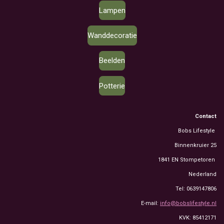
Lampen
Wanddecoratie
Beelden
Potterie
Contact
Bobs Lifestyle
Binnenkruier 25
1841 EN Stompetoren
Nederland
Tel: 0639147806
E-mail:
info@bobslifestyle.nl
KVK: 85412171