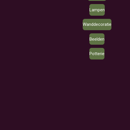
Lampen
Wanddecoratie
Beelden
Potterie