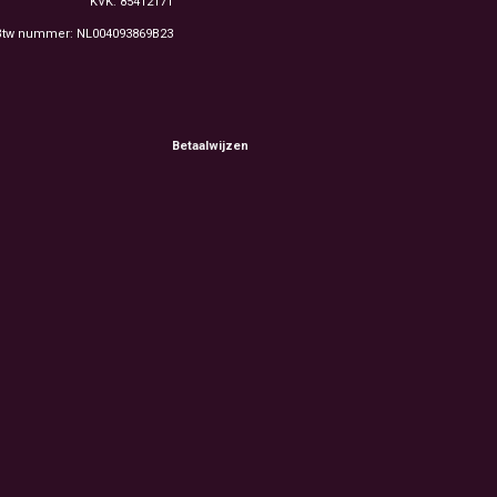
KVK: 85412171
Btw nummer: NL004093869B23
Betaalwijzen