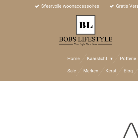
Sfeervolle woonaccessoires
Gratis Ver
Ga
direct
naar
de
hoofdinhoud
Home
Kaarslicht
Potterie
Sale
Merken
Kerst
Blog