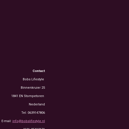
Contact
Bobs Lifestyle
Binnenkruier 25
1841 EN Stompetoren
Nederland
Tel: 0639147806
E-mail:
info@bobslifestyle.nl