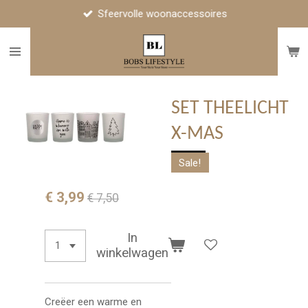
Sfeervolle woonaccessoires
Ga
direct
naar
de
hoofdinhoud
SET THEELICHT
X-MAS
Sale!
€ 3,99
€ 7,50
In
winkelwagen
Creëer een warme en