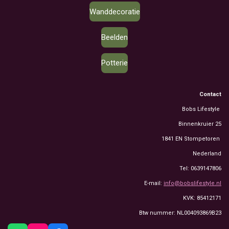
Wanddecoratie
Beelden
Potterie
Contact
Bobs Lifestyle
Binnenkruier 25
1841 EN Stompetoren
Nederland
Tel: 0639147806
E-mail:
info@bobslifestyle.nl
KVK: 85412171
Btw nummer: NL004093869B23