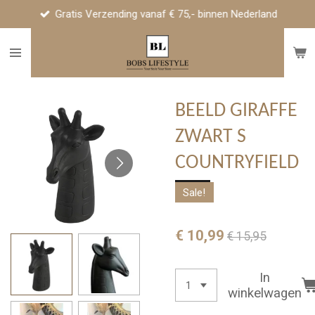
Gratis Verzending vanaf € 75,- binnen Nederland
Ga
direct
naar
de
hoofdinhoud
BEELD GIRAFFE
ZWART S
COUNTRYFIELD
Sale!
€ 10,99
€ 15,95
In
winkelwagen