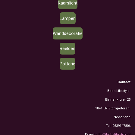
Kaarslicht
Lampen
Wanddecoratie
Beelden
Potterie
Contact
Bobs Lifestyle
Binnenkruier 25
1841 EN Stompetoren
Nederland
Tel: 0639147806
E-mail:
info@bobslifestyle.nl