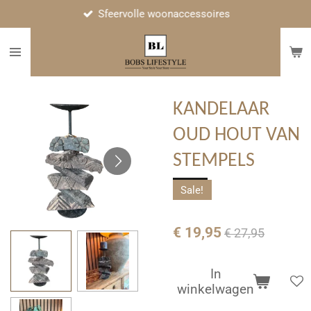
Sfeervolle woonaccessoires
Ga
direct
naar
de
hoofdinhoud
KANDELAAR
OUD HOUT VAN
STEMPELS
Sale!
€ 19,95
€ 27,95
In
winkelwagen