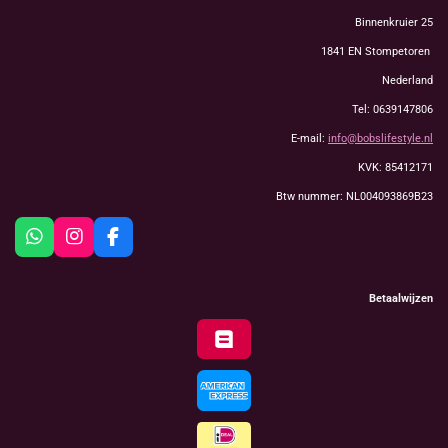
Binnenkruier 25
1841 EN Stompetoren
Nederland
Tel: 0639147806
E-mail:
info@bobslifestyle.nl
KVK: 85412171
Btw nummer: NL004093869B23
W
I
F
h
n
a
a
s
c
t
t
e
Betaalwijzen
s
a
b
A
g
o
p
r
o
p
a
k
m