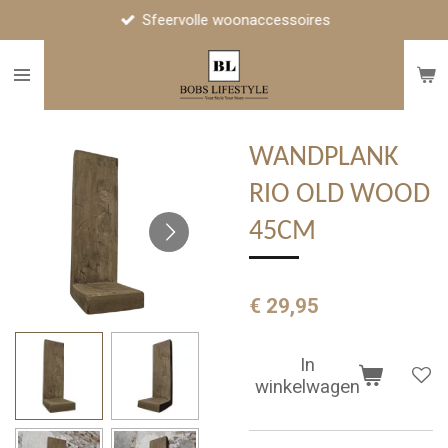
Sfeervolle woonaccessoires
Ga
direct
naar
de
hoofdinhoud
WANDPLANK
RIO OLD WOOD
45CM
€ 29,95
In
winkelwagen