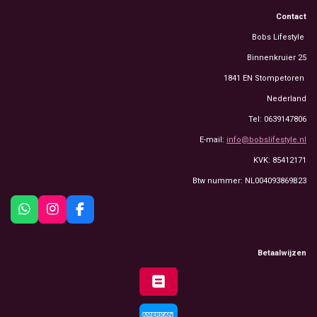
Contact
Bobs Lifestyle
Binnenkruier 25
1841 EN Stompetoren
Nederland
Tel: 0639147806
E-mail:
info@bobslifestyle.nl
KVK: 85412171
Btw nummer: NL004093869B23
W
I
F
h
n
a
a
s
c
t
t
e
Betaalwijzen
s
a
b
A
g
o
p
r
o
p
a
k
m