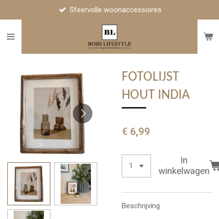
Sfeervolle woonaccessoires
Ga
direct
naar
de
hoofdinhoud
FOTOLIJST
HOUT INDIA
€ 6,99
In
winkelwagen
Beschrijving