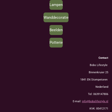
Lampen
Wanddecoratie
Beelden
Potterie
Contact
Bobs Lifestyle
Binnenkruier 25
1841 EN Stompetoren
Nederland
Tel: 0639147806
E-mail:
info@bobslifestyle.nl
KVK: 85412171