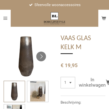
Sfeervolle woonaccessoires
Ga
direct
naar
de
hoofdinhoud
VAAS GLAS
KELK M
€ 19,95
In
winkelwagen
Beschrijving: