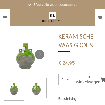
Sfeervolle woonaccessoires
Ga
direct
naar
de
hoofdinhoud
KERAMISCHE
VAAS GROEN
€ 24,95
In
winkelwagen
Beschrijving