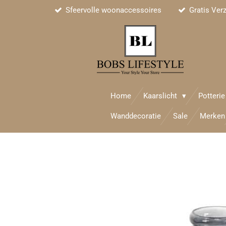
Sfeervolle woonaccessoires
Gratis Ver
Ga
direct
naar
de
hoofdinhoud
Home
Kaarslicht
Potteri
Wanddecoratie
Sale
Merken