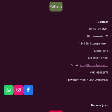
Potterie
Contact
Bobs Lifestyle
Binnenkruier 25
1841 EN Stompetoren
Nederland
Tel: 0639147806
E-mail:
info@bobslifestyle.nl
KVK: 85412171
Btw nummer: NL004093869B23
W
I
F
h
n
a
a
s
c
t
t
e
Betaalwijzen
s
a
b