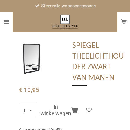
Sfeervolle woonaccessoires
Ga
direct
naar
de
hoofdinhoud
SPIEGEL
THEELICHTHOU
DER ZWART
VAN MANEN
€ 10,95
In
winkelwagen
Artikelnummer:
120492