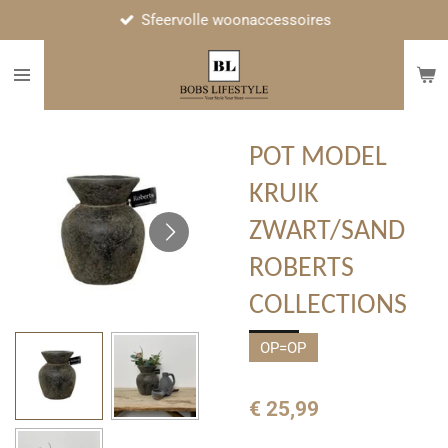
Sfeervolle woonaccessoires
Ga
direct
naar
de
hoofdinhoud
POT MODEL
KRUIK
ZWART/SAND
ROBERTS
COLLECTIONS
OP=OP
€ 25,99