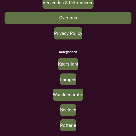
Verzenden & Retourneren
Over ons
Privacy Policy
Categorieën
Kaarslicht
Lampen
Wanddecoratie
Beelden
Potterie