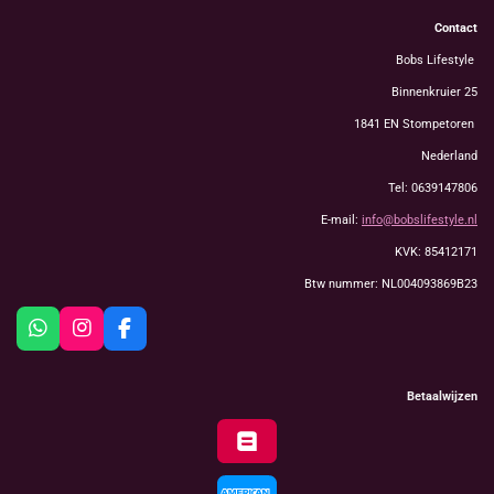
Contact
Bobs Lifestyle
Binnenkruier 25
1841 EN Stompetoren
Nederland
Tel: 0639147806
E-mail:
info@bobslifestyle.nl
KVK: 85412171
Btw nummer: NL004093869B23
W
I
F
h
n
a
a
s
c
t
t
e
Betaalwijzen
s
a
b
A
g
o
p
r
o
p
a
k