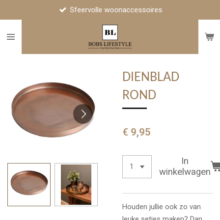
Sfeervolle woonaccessoires
Ga
direct
naar
de
hoofdinhoud
DIENBLAD
ROND
€ 9,95
In
winkelwagen
Houden jullie ook zo van
leuke setjes maken? Dan