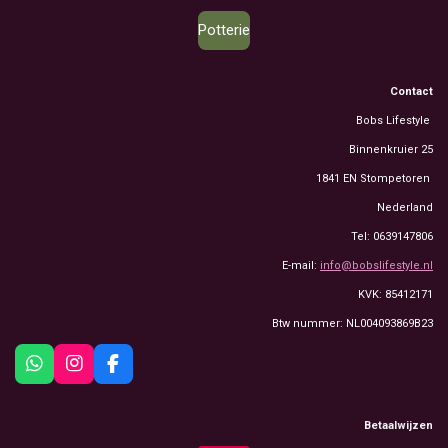
Potterie
Contact
Bobs Lifestyle
Binnenkruier 25
1841 EN Stompetoren
Nederland
Tel: 0639147806
E-mail:
info@bobslifestyle.nl
KVK: 85412171
Btw nummer: NL004093869B23
W
I
F
h
n
a
a
s
c
t
t
e
Betaalwijzen
s
a
b