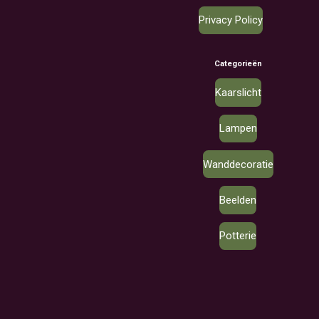
Privacy Policy
Categorieën
Kaarslicht
Lampen
Wanddecoratie
Beelden
Potterie