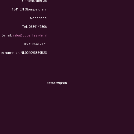
Binnenkruier 25
1841 EN Stompetoren
Nederland
Tel: 0639147806
E-mail:
info@bobslifestyle.nl
KVK: 85412171
Btw nummer: NL004093869B23
Betaalwijzen