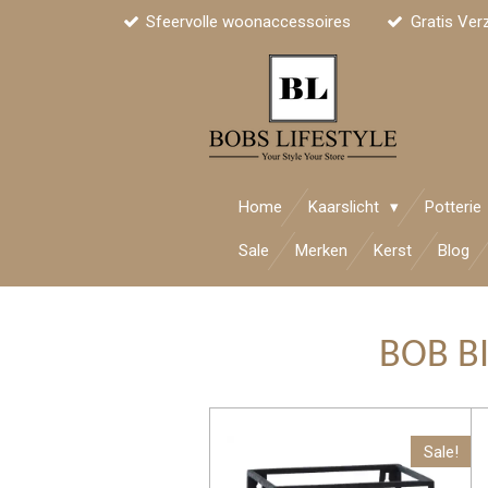
Sfeervolle woonaccessoires
Gratis Ver
Ga
direct
naar
de
hoofdinhoud
Home
Kaarslicht
Potterie
Sale
Merken
Kerst
Blog
BOB B
Sale!