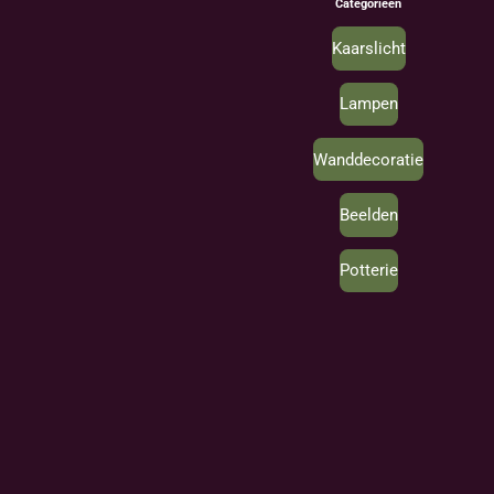
Categorieën
Kaarslicht
Lampen
Wanddecoratie
Beelden
Potterie