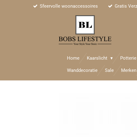
Sfeervolle woonaccessoires
Gratis Ver
Ga
direct
naar
de
hoofdinhoud
Home
Kaarslicht
Potteri
Wanddecoratie
Sale
Merken