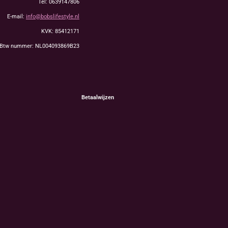
Tel: 0639147806
E-mail:
info@bobslifestyle.nl
KVK: 85412171
Btw nummer: NL004093869B23
Betaalwijzen