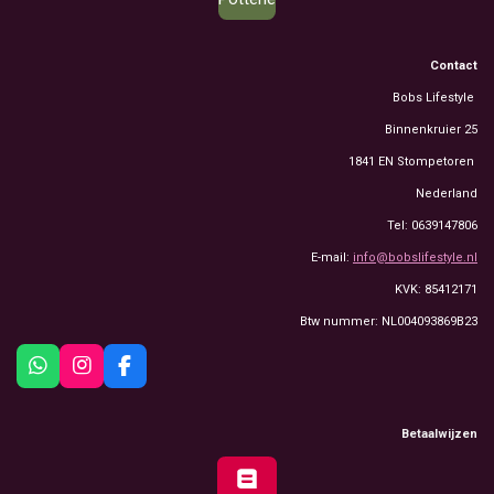
Contact
Bobs Lifestyle
Binnenkruier 25
1841 EN Stompetoren
Nederland
Tel: 0639147806
E-mail:
info@bobslifestyle.nl
KVK: 85412171
Btw nummer: NL004093869B23
W
I
F
h
n
a
a
s
c
t
t
e
Betaalwijzen
s
a
b
A
g
o
p
r
o