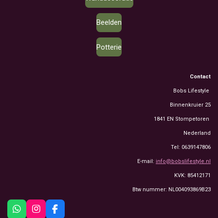
Beelden
Potterie
Contact
Bobs Lifestyle
Binnenkruier 25
1841 EN Stompetoren
Nederland
Tel: 0639147806
E-mail:
info@bobslifestyle.nl
KVK: 85412171
Btw nummer: NL004093869B23
W
I
F