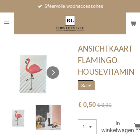
Sfeervolle woonaccessoires
Ga
direct
naar
de
hoofdinhoud
ANSICHTKAART
FLAMINGO
HOUSEVITAMIN
Sale!
€ 0,50
€ 0,99
In
winkelwagen