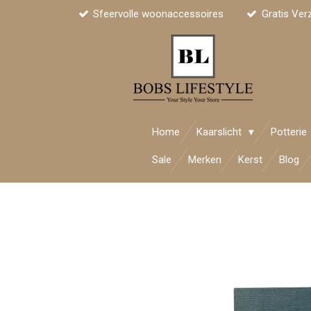
Sfeervolle woonaccessoires
Gratis Ver
Ga
direct
naar
de
hoofdinhoud
Home
Kaarslicht
Potterie
Sale
Merken
Kerst
Blog