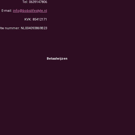
Tel: 0639147806
E-mail:
info@bobslifestyle.nl
KVK: 85412171
Btw nummer: NL004093869B23
Betaalwijzen