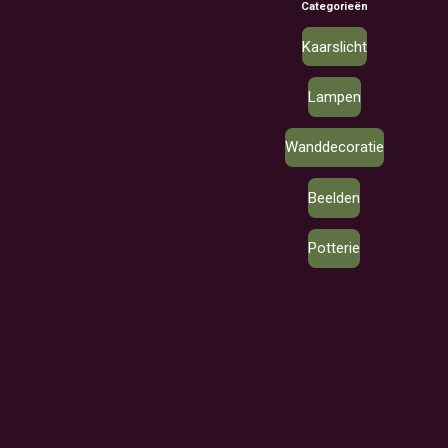
Categorieën
Kaarslicht
Lampen
Wanddecoratie
Beelden
Potterie