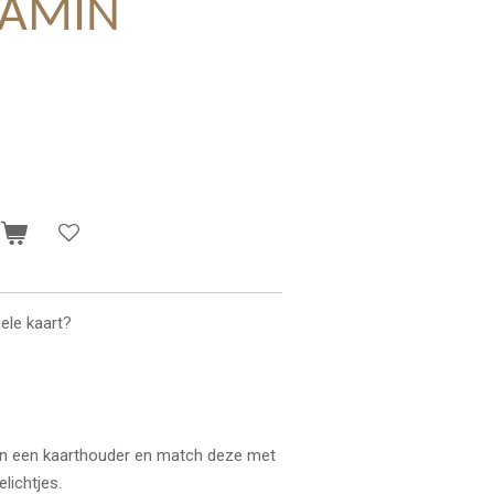
TAMIN
n
ele kaart?
k in een kaarthouder en match deze met
lichtjes.