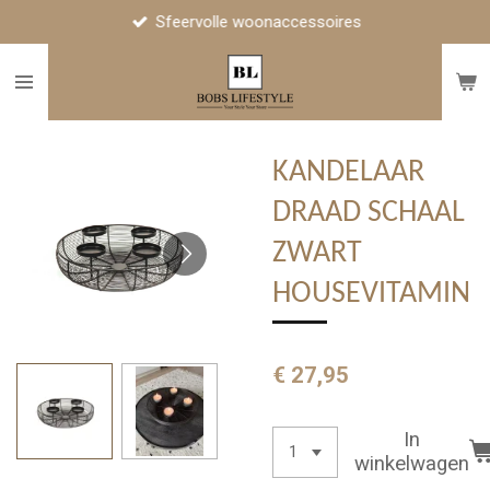
Sfeervolle woonaccessoires
Ga
direct
naar
de
hoofdinhoud
KANDELAAR
DRAAD SCHAAL
ZWART
HOUSEVITAMIN
€ 27,95
In
winkelwagen