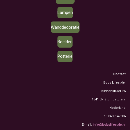
Lampen
Wanddecoratie
Beelden
Potterie
Contact
Bobs Lifestyle
Binnenkruier 25
1841 EN Stompetoren
Nederland
Tel: 0639147806
E-mail:
info@bobslifestyle.nl