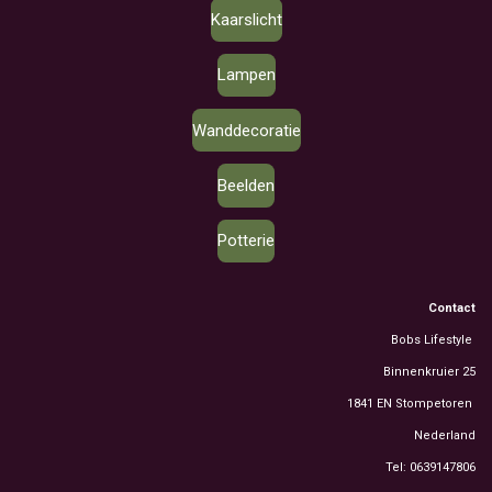
Kaarslicht
Lampen
Wanddecoratie
Beelden
Potterie
Contact
Bobs Lifestyle
Binnenkruier 25
1841 EN Stompetoren
Nederland
Tel: 0639147806