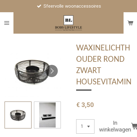
Sfeervolle woonaccessoires
Ga
direct
naar
de
hoofdinhoud
WAXINELICHTH
OUDER ROND
ZWART
HOUSEVITAMIN
€ 3,50
In
winkelwagen