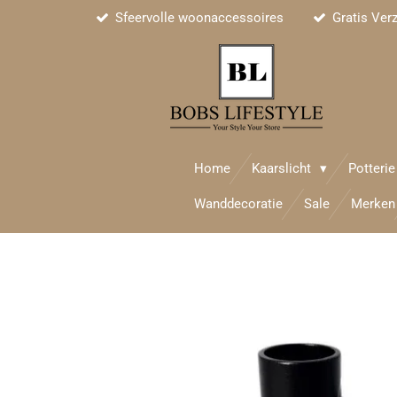
Sfeervolle woonaccessoires
Gratis Ver
Ga
direct
naar
de
hoofdinhoud
Home
Kaarslicht
Potteri
Wanddecoratie
Sale
Merken