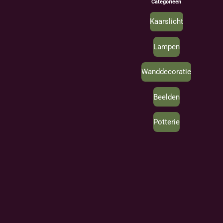
Categorieën
Kaarslicht
Lampen
Wanddecoratie
Beelden
Potterie