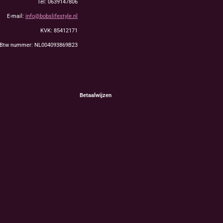
Tel: 0639147806
E-mail:
info@bobslifestyle.nl
KVK: 85412171
Btw nummer: NL004093869B23
Betaalwijzen