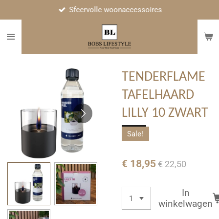
Sfeervolle woonaccessoires
Ga
direct
naar
de
hoofdinhoud
TENDERFLAME
TAFELHAARD
LILLY 10 ZWART
Sale!
€ 18,95
€ 22,50
In
winkelwagen