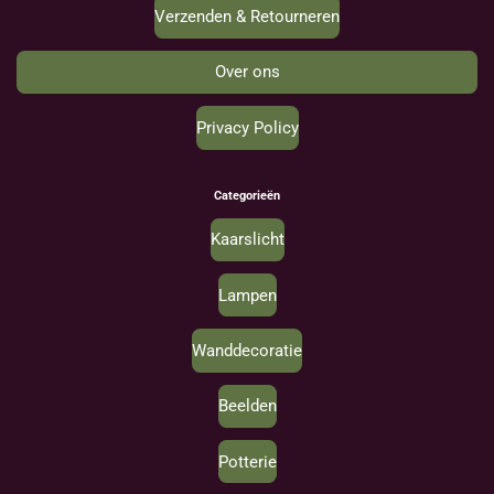
Verzenden & Retourneren
Over ons
Privacy Policy
Categorieën
Kaarslicht
Lampen
Wanddecoratie
Beelden
Potterie