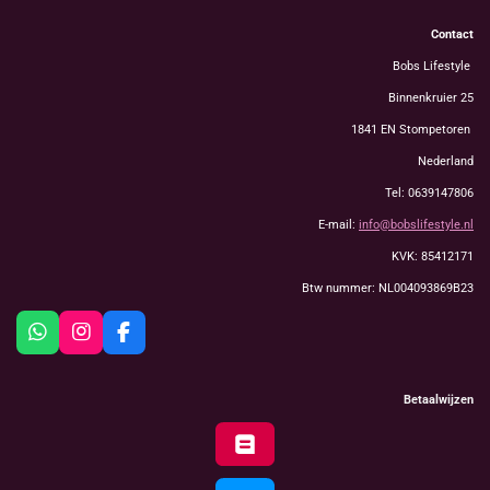
Contact
Bobs Lifestyle
Binnenkruier 25
1841 EN Stompetoren
Nederland
Tel: 0639147806
E-mail:
info@bobslifestyle.nl
KVK: 85412171
Btw nummer: NL004093869B23
W
I
F
h
n
a
a
s
c
t
t
e
Betaalwijzen
s
a
b
A
g
o
p
r
o
p
a
k