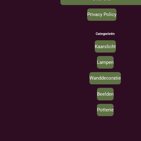
Privacy Policy
Categorieën
Kaarslicht
Lampen
Wanddecoratie
Beelden
Potterie