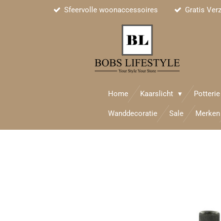
Sfeervolle woonaccessoires
Gratis Ver
Ga
direct
naar
de
hoofdinhoud
Home
Kaarslicht
Potteri
Wanddecoratie
Sale
Merken