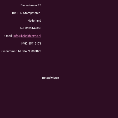
Binnenkruier 25
1841 EN Stompetoren
Nederland
Tel: 0639147806
E-mail:
info@bobslifestyle.nl
KVK: 85412171
Btw nummer: NL004093869B23
Betaalwijzen