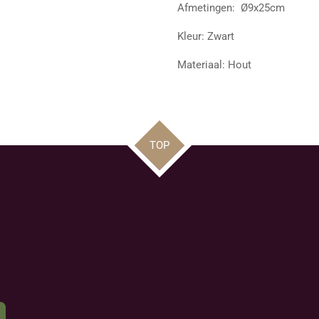
Afmetingen:
Ø
9x25cm
Kleur: Zwart
Materiaal: Hout
TOP