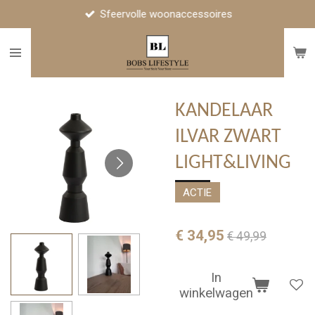
Sfeervolle woonaccessoires
Ga
direct
naar
de
hoofdinhoud
KANDELAAR
ILVAR ZWART
LIGHT&LIVING
ACTIE
€ 34,95
€ 49,99
In
winkelwagen