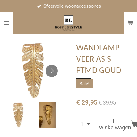
Sfeervolle woonaccessoires
Ga
direct
naar
de
hoofdinhoud
WANDLAMP
VEER ASIS
PTMD GOUD
Sale!
€ 29,95
€ 39,95
In
winkelwagen