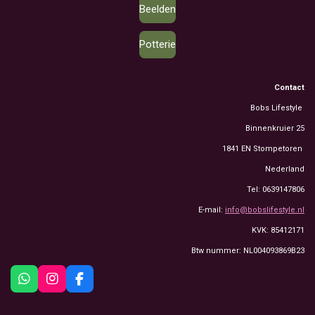
Beelden
Potterie
Contact
Bobs Lifestyle
Binnenkruier 25
1841 EN Stompetoren
Nederland
Tel: 0639147806
E-mail:
info@bobslifestyle.nl
KVK: 85412171
Btw nummer: NL004093869B23
W
I
F
h
n
a
a
s
c