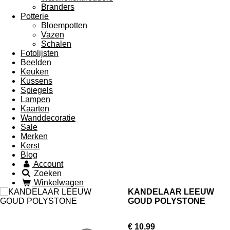
Branders
Potterie
Bloempotten
Vazen
Schalen
Fotolijsten
Beelden
Keuken
Kussens
Spiegels
Lampen
Kaarten
Wanddecoratie
Sale
Merken
Kerst
Blog
Account
Zoeken
Winkelwagen
KANDELAAR LEEUW
GOUD POLYSTONE
€ 10,99