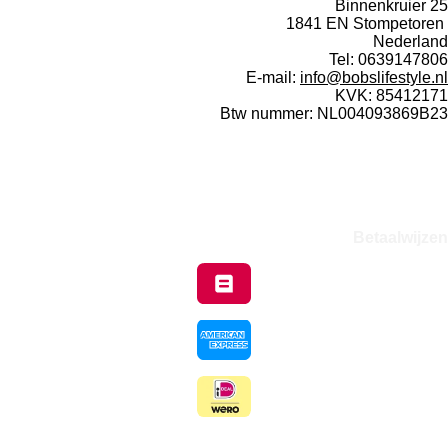
Binnenkruier 25
1841 EN Stompetoren
Nederland
Tel: 0639147806
E-mail:
info@bobslifestyle.nl
KVK: 85412171
Btw nummer: NL004093869B23
W
I
F
h
n
a
a
s
c
t
t
e
Betaalwijzen
s
a
b
A
g
o
p
r
o
p
a
k
m