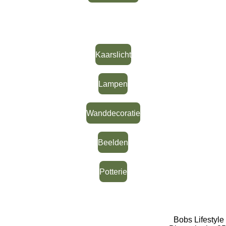
Categorieën
Kaarslicht
Lampen
Wanddecoratie
Beelden
Potterie
Contact
Bobs Lifestyle