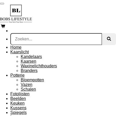
Ga
direct
naar
de
hoofdinhoud
Home
Kaarslicht
Kandelaars
Kaarsen
Waxinelichthouders
Branders
Potterie
Bloempotten
Vazen
Schalen
Fotolijsten
Beelden
Keuken
Kussens
Spiegels