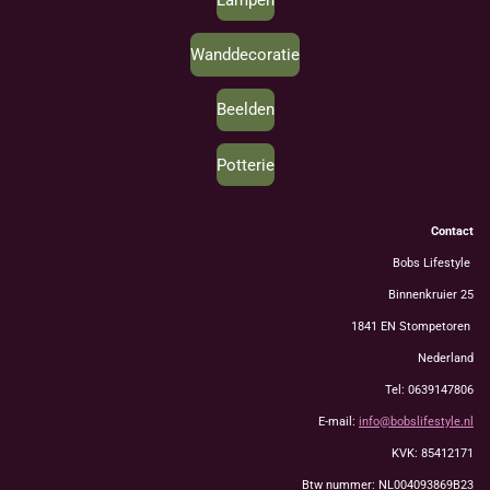
Wanddecoratie
Beelden
Potterie
Contact
Bobs Lifestyle
Binnenkruier 25
1841 EN Stompetoren
Nederland
Tel: 0639147806
E-mail:
info@bobslifestyle.nl
KVK: 85412171
Btw nummer: NL004093869B23