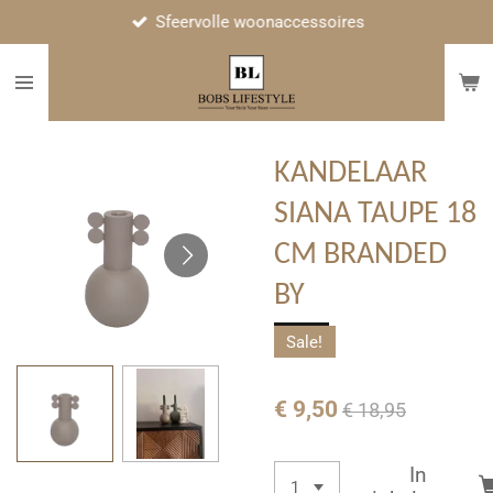
Sfeervolle woonaccessoires
Ga
direct
naar
de
hoofdinhoud
KANDELAAR
SIANA TAUPE 18
CM BRANDED
BY
Sale!
€ 9,50
€ 18,95
In