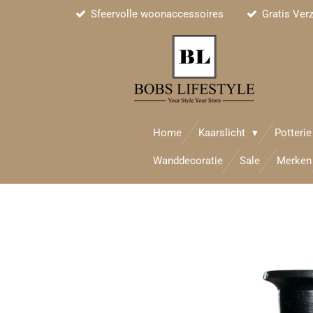
Sfeervolle woonaccessoires
Gratis Ver
Ga
direct
naar
de
hoofdinhoud
Home
Kaarslicht
Potteri
Wanddecoratie
Sale
Merken