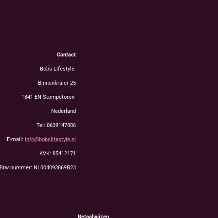
Contact
Bobs Lifestyle
Binnenkruier 25
1841 EN Stompetoren
Nederland
Tel: 0639147806
E-mail:
info@bobslifestyle.nl
KVK: 85412171
Btw nummer: NL004093869B23
Betaalwijzen