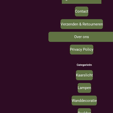
Contact
Verzenden & Retourneren
Over ons
Privacy Policy
Categorieën
Kaarslicht
Lampen
Wanddecoratie