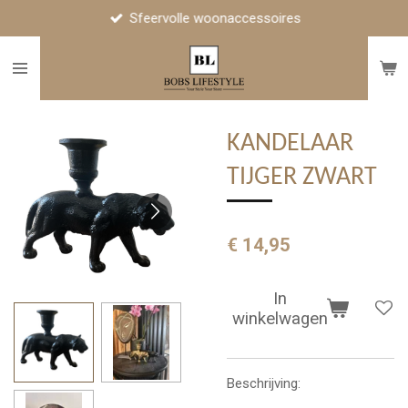
Sfeervolle woonaccessoires
Ga
direct
naar
de
hoofdinhoud
KANDELAAR
TIJGER ZWART
€ 14,95
In
winkelwagen
Beschrijving: