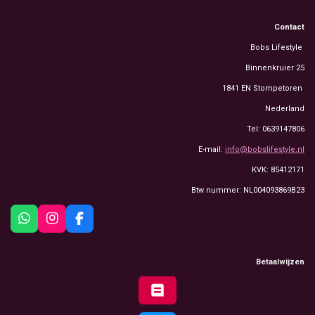
Contact
Bobs Lifestyle
Binnenkruier 25
1841 EN Stompetoren
Nederland
Tel: 0639147806
E-mail:
info@bobslifestyle.nl
KVK: 85412171
Btw nummer: NL004093869B23
W
I
F
h
n
a
a
s
c
t
t
e
Betaalwijzen
s
a
b
A
g
o
p
r
o
p
a
k