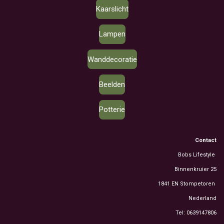
Kaarslicht
Lampen
Wanddecoratie
Beelden
Potterie
Contact
Bobs Lifestyle
Binnenkruier 25
1841 EN Stompetoren
Nederland
Tel: 0639147806