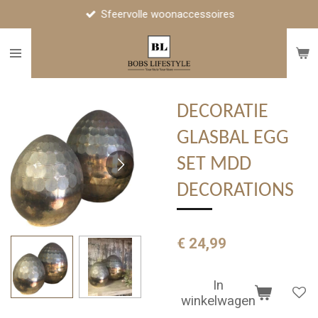
Sfeervolle woonaccessoires
Ga
direct
naar
de
hoofdinhoud
DECORATIE
GLASBAL EGG
SET MDD
DECORATIONS
€ 24,99
In
winkelwagen