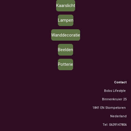
Kaarslicht
Lampen
Wanddecoratie
Beelden
Potterie
Contact
Bobs Lifestyle
Binnenkruier 25
1841 EN Stompetoren
Nederland
Tel: 0639147806