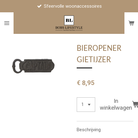
Sfeervolle woonaccessoires
Ga
direct
naar
de
hoofdinhoud
BIEROPENER
GIETIJZER
€ 8,95
In
winkelwagen
Beschrijving