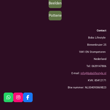
Beelden
Potterie
Contact
Bobs Lifestyle
Binnenkruier 25
1841 EN Stompetoren
Nederland
Tel: 0639147806
E-mail:
info@bobslifestyle.nl
KVK: 85412171
Btw nummer: NL004093869B23
W
I
F
h
n
a
a
s
c