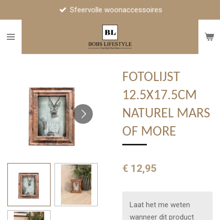
Sfeervolle woonaccessoires
Ga
direct
naar
de
hoofdinhoud
FOTOLIJST
12.5X17.5CM
NATUREL MARS
OF MORE
€ 12,95
Laat het me weten
wanneer dit product