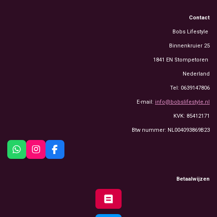
Contact
Bobs Lifestyle
Binnenkruier 25
1841 EN Stompetoren
Nederland
Tel: 0639147806
E-mail:
info@bobslifestyle.nl
KVK: 85412171
Btw nummer: NL004093869B23
W
I
F
h
n
a
a
s
c
t
t
e
Betaalwijzen
s
a
b
A
g
o
p
r
o
p
a
k