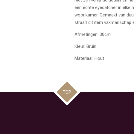
Met zijn verfijnde details en na
een echte eyecatcher in elke 
woonkamer. Gemaakt van duur
straalt dit item vakmanschap en 
Afmetingen: 30cm
Kleur: Bruin
Materiaal: Hout
TOP