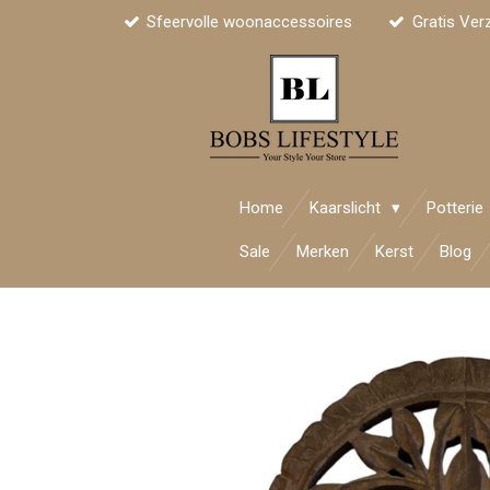
Sfeervolle woonaccessoires
Gratis Ver
Ga
direct
naar
de
hoofdinhoud
Home
Kaarslicht
Potterie
Sale
Merken
Kerst
Blog