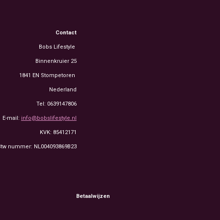
Contact
Bobs Lifestyle
Binnenkruier 25
1841 EN Stompetoren
Nederland
Tel: 0639147806
E-mail:
info@bobslifestyle.nl
KVK: 85412171
Btw nummer: NL004093869B23
Betaalwijzen