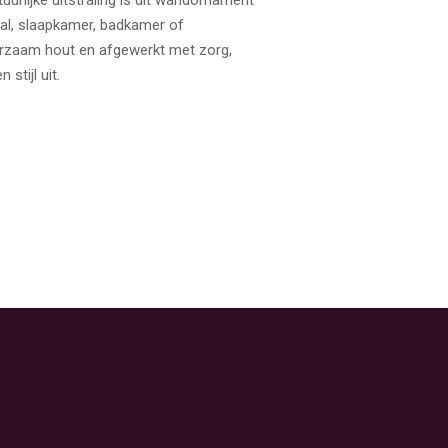
tuurlijke uitstraling is dit wandornament
hal, slaapkamer, badkamer of
zaam hout en afgewerkt met zorg,
stijl uit.