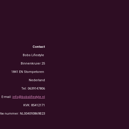
Contact
Bobs Lifestyle
Binnenkruier 25
1841 EN Stompetoren
Nederland
Tel: 0639147806
E-mail:
info@bobslifestyle.nl
KVK: 85412171
Btw nummer: NL004093869B23