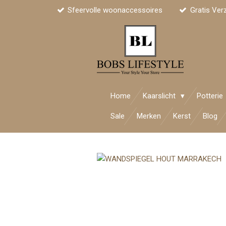
Sfeervolle woonaccessoires
Gratis Ver
Ga
direct
naar
de
hoofdinhoud
Home
Kaarslicht
Potterie
Sale
Merken
Kerst
Blog