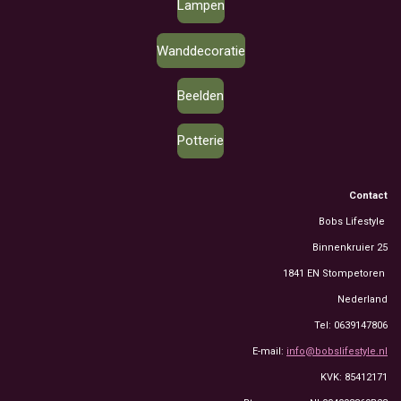
Lampen
Wanddecoratie
Beelden
Potterie
Contact
Bobs Lifestyle
Binnenkruier 25
1841 EN Stompetoren
Nederland
Tel: 0639147806
E-mail:
info@bobslifestyle.nl
KVK: 85412171