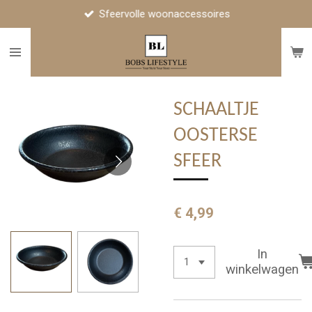
Sfeervolle woonaccessoires
Ga
direct
naar
de
hoofdinhoud
SCHAALTJE
OOSTERSE
SFEER
€ 4,99
In
winkelwagen