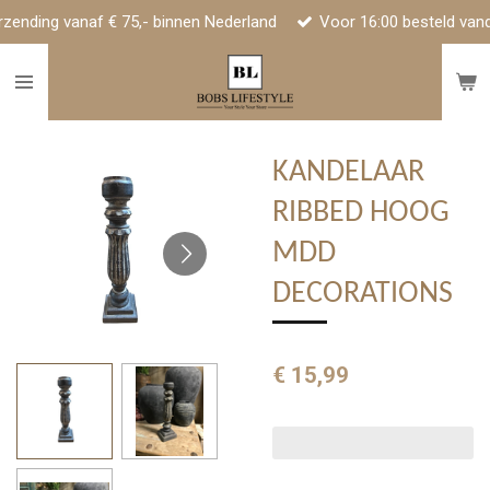
rzending vanaf € 75,- binnen Nederland
Voor 16:00 besteld van
Ga
direct
naar
de
hoofdinhoud
KANDELAAR
RIBBED HOOG
MDD
DECORATIONS
€ 15,99