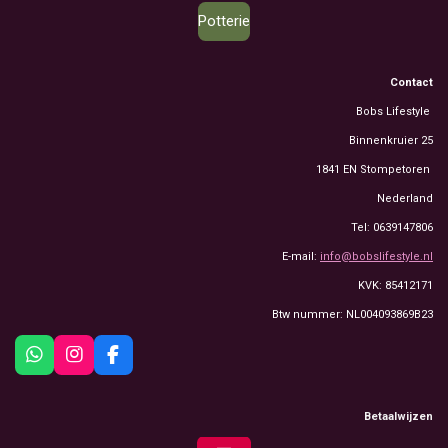
Potterie
Contact
Bobs Lifestyle
Binnenkruier 25
1841 EN Stompetoren
Nederland
Tel: 0639147806
E-mail:
info@bobslifestyle.nl
KVK: 85412171
Btw nummer: NL004093869B23
W
I
F
h
n
a
a
s
c
t
t
e
Betaalwijzen
s
a
b