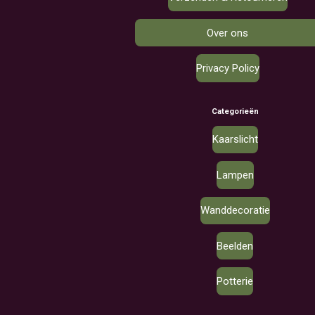
Over ons
Privacy Policy
Categorieën
Kaarslicht
Lampen
Wanddecoratie
Beelden
Potterie