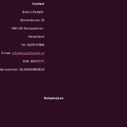
Contact
Bobs Lifestyle
Binnenkruier 25
1841 EN Stompetoren
Nederland
Tel: 0639147806
E-mail:
info@bobslifestyle.nl
KVK: 85412171
Btw nummer: NL004093869B23
Betaalwijzen