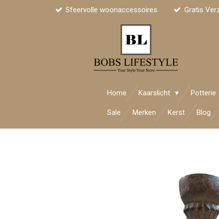
Sfeervolle woonaccessoires
Gratis Ver
Ga
direct
naar
de
hoofdinhoud
Home
Kaarslicht
Potterie
Sale
Merken
Kerst
Blog